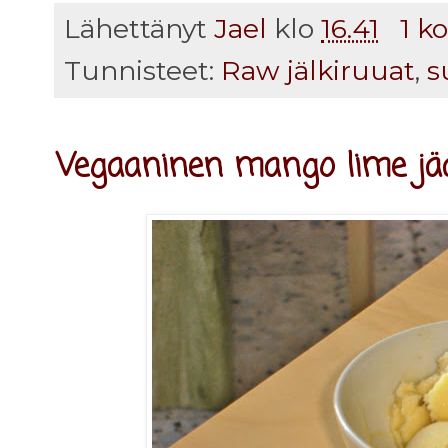
Lähettänyt
Jael
klo
16.41
1 k
Tunnisteet:
Raw jälkiruuat
,
s
Vegaaninen mango lime jä