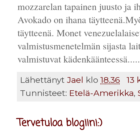
mozzarelan tapainen juusto ja ih
Avokado on ihana täytteenä.Myö
täytteenä. Monet venezuelalaiset
valmistusmenetelmän sijasta lait
valmistuvat kädenkäänteessä.....
Lähettänyt
Jael
klo
18.36
13
Tunnisteet:
Etelä-Amerikka
,
Tervetuloa blogiini:)