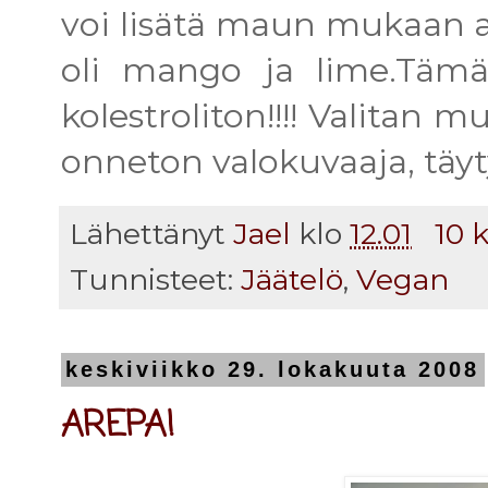
voi lisätä maun mukaan a
oli mango ja lime.Tämä
kolestroliton!!!! Valitan 
onneton valokuvaaja, täyty
Lähettänyt
Jael
klo
12.01
10 
Tunnisteet:
Jäätelö
,
Vegan
keskiviikko 29. lokakuuta 2008
AREPA!