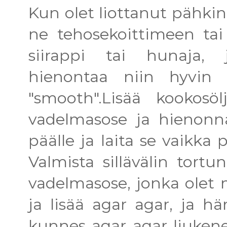
Kun olet liottanut pähkin
ne tehosekoittimeen tai 
siirappi tai hunaja, 
hienontaa niin hyvin k
"smooth".Lisää kookosöl
vadelmasose ja hienonn
päälle ja laita se vaikka
Valmista sillävälin tort
vadelmasose, jonka ole
ja lisää agar agar, ja 
kunnes agar agar liukenee