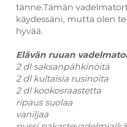
tänne.Tämän vadelmatort
käydessäni, mutta olen teh
hyvää.
Elävän ruuan vadelmato
2 dl saksanpähkinöitä
2 dl kultaisia rusinoita
2 dl kookosraastetta
ripaus suolaa
vaniljaa
pussi pakastevadelmia(käy