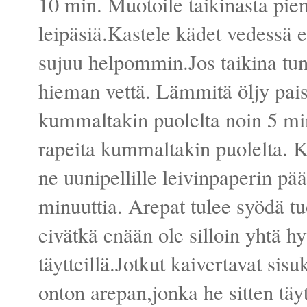
10 min. Muotoile taikinasta pien
leipäsiä.Kastele kädet vedessä e
sujuu helpommin.Jos taikina tuntu
hieman vettä. Lämmitä öljy paist
kummaltakin puolelta noin 5 mi
rapeita kummaltakin puolelta. Ku
ne uunipellille leivinpaperin pää
minuuttia. Arepat tulee syödä tu
eivätkä enään ole silloin yhtä hy
täytteillä.Jotkut kaivertavat sisu
onton arepan,jonka he sitten täy