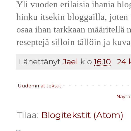
Yli vuoden erilaisia ihania bl
hinku itsekin bloggailla, joten 
osaa ihan tarkkaan määritellä m
reseptejä silloin tällöin ja kuv
Lähettänyt
Jael
klo
16.10
24 
Uudemmat tekstit
Näytä 
Tilaa:
Blogitekstit (Atom)