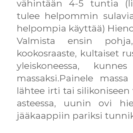
vähintään 4-5 tuntia (li
tulee helpommin sulavia
helpompia käyttää) Hienon
Valmista ensin pohja,
kookosraaste, kultaiset ru
yleiskoneessa, kunn
massaksi.Painele massa
lähtee irti tai silikonise
asteessa, uunin ovi hi
jääkaappiin pariksi tunnik