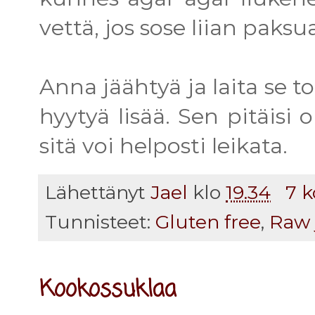
vettä, jos sose liian paksua
Anna jäähtyä ja laita se t
hyytyä lisää. Sen pitäisi 
sitä voi helposti leikata.
Lähettänyt
Jael
klo
19.34
7 
Tunnisteet:
Gluten free
,
Raw 
Kookossuklaa