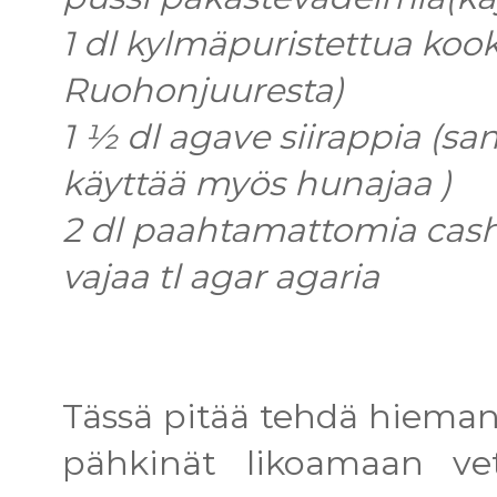
1 dl kylmäpuristettua kook
Ruohonjuuresta)
1 ½ dl agave siirappia (s
käyttää myös hunajaa )
2 dl paahtamattomia cas
vajaa tl agar agaria
Tässä pitää tehdä hieman 
pähkinät likoamaan ve