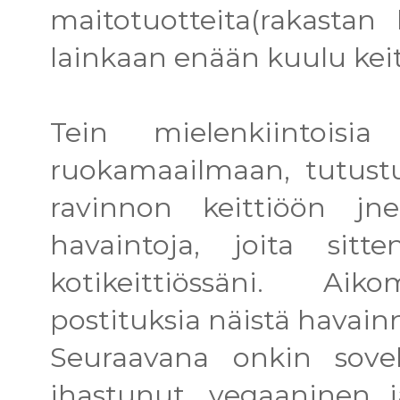
maitotuotteita(rakastan 
lainkaan enään kuulu keit
Tein mielenkiintoisia
ruokamaailmaan, tutustu
ravinnon keittiöön jne
havaintoja, joita sitt
kotikeittiössäni. Ai
postituksia näistä havainn
Seuraavana onkin sovell
ihastunut ,vegaaninen j