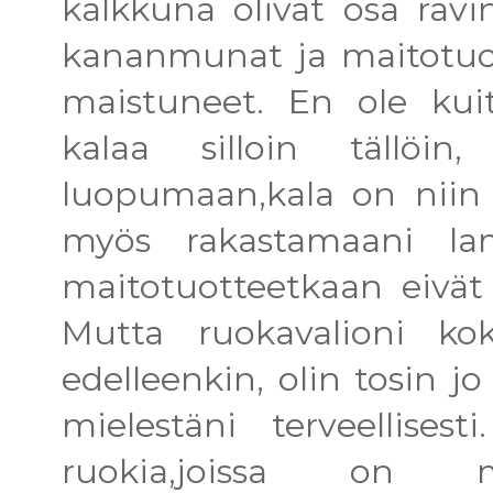
kalkkuna olivat osa ravin
kananmunat ja maitotuot
maistuneet. En ole kuit
kalaa silloin tällöi
luopumaan,kala on niin 
myös rakastamaani lam
maitotuotteetkaan eivät
Mutta ruokavalioni ko
edelleenkin, olin tosin 
mielestäni terveellisest
ruokia,joissa on