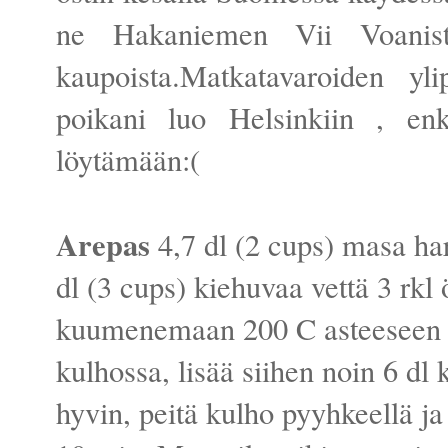
ne Hakaniemen Vii Voanista ta
kaupoista.Matkatavaroiden yl
poikani luo Helsinkiin , enk
löytämään:(
Arepas
4,7 dl (2 cups) masa har
dl (3 cups) kiehuvaa vettä 3 rkl 
kuumenemaan 200 C asteeseen S
kulhossa, lisää siihen noin 6 dl 
hyvin, peitä kulho pyyhkeellä j