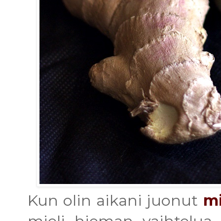
Kun olin aikani juonut
mi