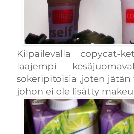
Kilpailevalla copycat-ke
laajempi kesäjuomav
sokeripitoisia ,joten jätän
johon ei ole lisätty makeu