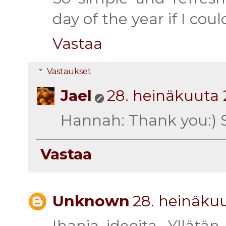
day of the year if I could
Vastaa
Vastaukset
Jael
28. heinäkuuta 
Hannah: Thank you:) So
Vastaa
Unknown
28. heinäkuu
Ihania ideoita. Yllätän