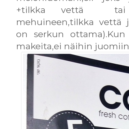
+tilkka vettä tai s
mehuineen,tilkka vettä j
on serkun ottama).Kun 
makeita,ei näihin juomiin