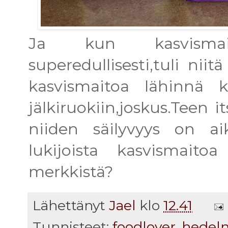
Ja kun kasvismait
superedullisesti,tuli ni
kasvismaitoa lähinnä ka
jälkiruokiin,joskus.Teen 
niiden säilyvyys on a
lukijoista kasvismait
merkkistä?
Lähettänyt
Jael
klo
12.41
Tunnisteet:
foodlover
,
hedel