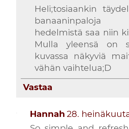
Heli;tosiaankin täyde
banaaninpaloja pa
hedelmistä saa niin 
Mulla yleensä on s
kuvassa näkyviä mait
vähän vaihtelua;D
Vastaa
Hannah
28. heinäkuuta
So simple and refresh