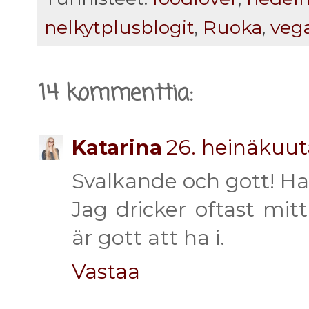
nelkytplusblogit
,
Ruoka
,
veg
14 kommenttia:
Katarina
26. heinäkuut
Svalkande och gott! Ha
Jag dricker oftast mit
är gott att ha i.
Vastaa