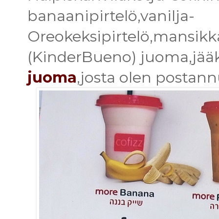
banaanipirtelö,vanilja-
Oreokeksipirtelö,mansikka
(KinderBueno) juoma,jää
juoma
,josta olen postannu