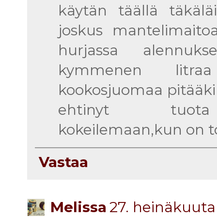
käytän täällä täkälä
joskus mantelimaitoa
hurjassa alennuk
kymmenen litraa
kookosjuomaa pitääkin 
ehtinyt tuota 
kokeilemaan,kun on to
Vastaa
Melissa
27. heinäkuuta