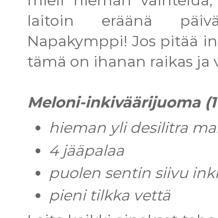
mieli hieman vaihtelua,
laitoin eräänä päiv
Napakymppi! Jos pitää in
tämä on ihanan raikas ja v
Meloni-inkiväärijuoma (1
hieman yli desilitra m
4 jääpalaa
puolen sentin siivu ink
pieni tilkka vettä