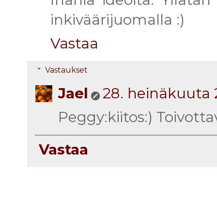
inkiväärijuomalla :)
Vastaa
Vastaukset
Jael
28. heinäkuuta 
Peggy:kiitos:) Toivottav
Vastaa