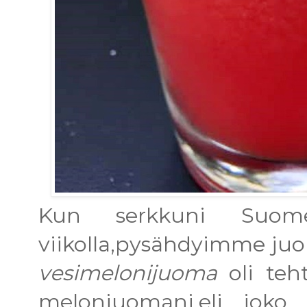
Kun serkkuni Suome
viikolla,pysähdyimme juo
vesimelonijuoma
oli te
meloniuomani,eli joko j