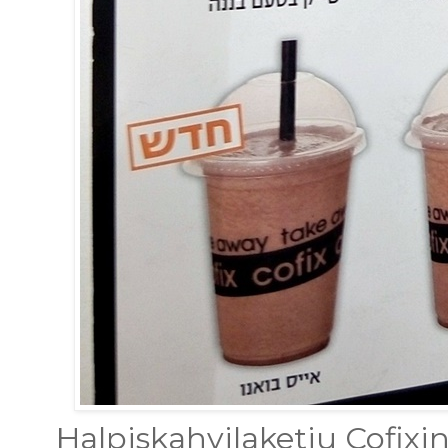
Halpiskahvilaketju Cofixi