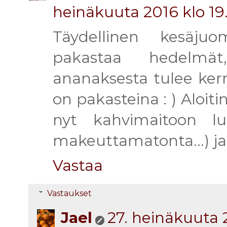
heinäkuuta 2016 klo 19
Täydellinen kesäju
pakastaa hedelmä
ananaksesta tulee ke
on pakasteina : ) Aloiti
nyt kahvimaitoon lu
makeuttamatonta...) ja
Vastaa
Vastaukset
Jael
27. heinäkuuta 