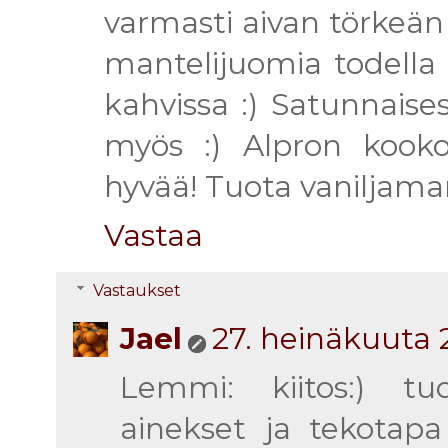
varmasti aivan törkeän
mantelijuomia todella
kahvissa :) Satunnaise
myös :) Alpron kook
hyvää! Tuota vaniljamant
Vastaa
Vastaukset
Jael
27. heinäkuuta 
Lemmi: kiitos:) tuo
ainekset ja tekotap