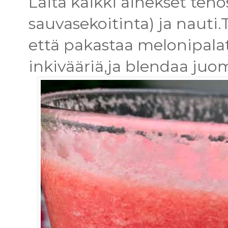
Laita kaikki ainekset teho
sauvasekoitinta) ja nauti
että pakastaa melonipalat,
inkivääriä,ja blendaa juo