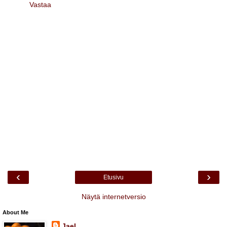
Vastaa
‹
›
Etusivu
Näytä internetversio
About Me
Jael