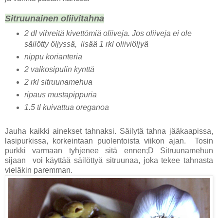
Sitruunainen oliivitahna
2 dl vihreitä kivettömiä oliiveja. Jos oliiveja ei ole
säilötty öljyssä, lisää 1 rkl oliiviöljyä
nippu korianteria
2 valkosipulin kynttä
2 rkl sitruunamehua
ripaus mustapippuria
1.5 tl kuivattua oreganoa
Jauha kaikki ainekset tahnaksi. Säilytä tahna jääkaapissa,
lasipurkissa, korkeintaan puolentoista viikon ajan. Tosin
purkki varmaan tyhjenee sitä ennen;D Sitruunamehun
sijaan voi käyttää säilöttyä sitruunaa, joka tekee tahnasta
vieläkin paremman.