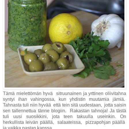
Tämä mielettömän hyvä sitruunainen ja yrttinen oliivitahna
syntyi ihan vahingossa, kun yhdistin muutamia jämiä.
Tahnasta tuli niin hyvää että tein sitä uudestaan, jotta saisin
sen tallennettua tänne blogiin. Rakastan tahnoja! Ja tästä
tuli uusi suosikkini, jota teen takuulla useinkin. On
herkullista leivän päällä, salaateissa, pizzapohjan päällä
ja vaikka pastan kanssa.