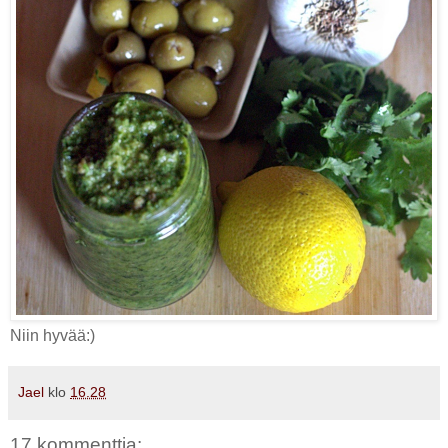
Niin hyvää:)
Jael
klo
16.28
17 kommenttia: