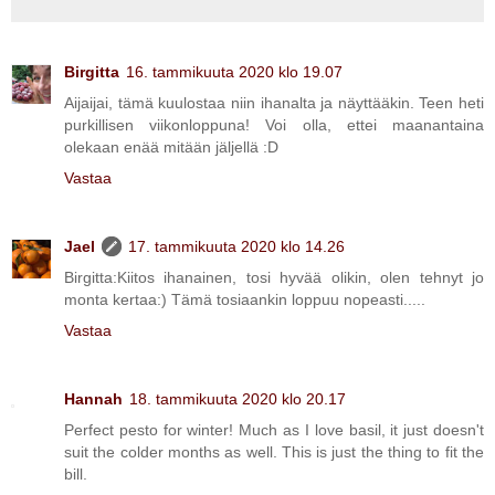
Birgitta
16. tammikuuta 2020 klo 19.07
Aijaijai, tämä kuulostaa niin ihanalta ja näyttääkin. Teen heti
purkillisen viikonloppuna! Voi olla, ettei maanantaina
olekaan enää mitään jäljellä :D
Vastaa
Jael
17. tammikuuta 2020 klo 14.26
Birgitta:Kiitos ihanainen, tosi hyvää olikin, olen tehnyt jo
monta kertaa:) Tämä tosiaankin loppuu nopeasti.....
Vastaa
Hannah
18. tammikuuta 2020 klo 20.17
Perfect pesto for winter! Much as I love basil, it just doesn't
suit the colder months as well. This is just the thing to fit the
bill.