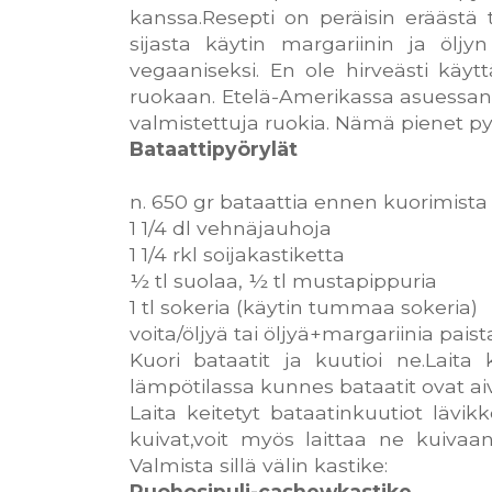
kanssa.Resepti on peräisin eräästä t
sijasta käytin margariinin ja öljy
vegaaniseksi. En ole hirveästi käy
ruokaan. Etelä-Amerikassa asuessani
valmistettuja ruokia. Nämä pienet pyör
Bataattipyörylät
n. 650 gr bataattia ennen kuorimista
1 1/4 dl vehnäjauhoja
1 1/4 rkl soijakastiketta
½ tl suolaa, ½ tl mustapippuria
1 tl sokeria (käytin tummaa sokeria)
voita/öljyä tai öljyä+margariinia pai
Kuori bataatit ja kuutioi ne.Laita
lämpötilassa kunnes bataatit ovat ai
Laita keitetyt bataatinkuutiot lävi
kuivat,voit myös laittaa ne kuivaan
Valmista sillä välin kastike:
Ruohosipuli-cashewkastike