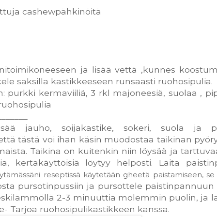
ettuja cashewpähkinöitä
nitoimikoneeseen ja lisää vettä ,kunnes koostu
kele saksilla kastikkeeseen runsaasti ruohosipulia.
: purkki kermaviiliä, 3 rkl majoneesiä, suolaa , pi
ruohosipulia
_______
isää jauho, soijakastike, sokeri, suola ja pi
että tästä voi ihan käsin muodostaa taikinan pyöry
aista. Taikina on kuitenkin niin löysää ja tarttuva
a, kertakäyttöisiä löytyy helposti. Laita paisti
öytämässäni reseptissä käytetään gheetä paistamiseen, se 
osta pursotinpussiin ja pursottele paistinpannuun 
ä keskilämmöllä 2-3 minuuttia molemmin puolin, ja l
e- Tarjoa ruohosipulikastikkeen kanssa.