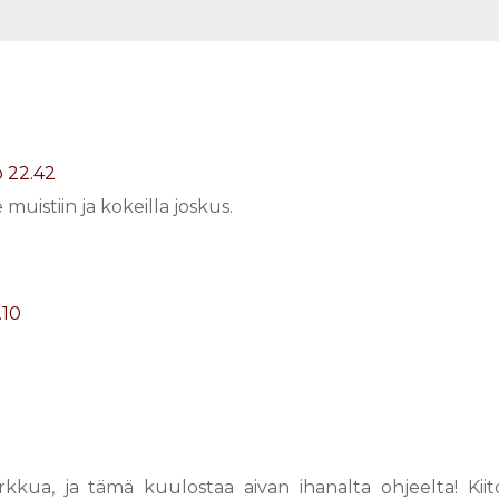
o 22.42
 muistiin ja kokeilla joskus.
.10
kua, ja tämä kuulostaa aivan ihanalta ohjeelta! Kiit