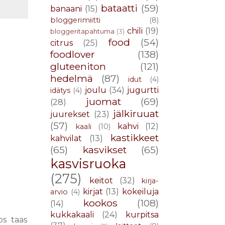
bataatti
(59)
banaani
(15)
bloggerimiitti
(8)
chili
(19)
bloggeritapahtuma
(3)
food
(54)
citrus
(25)
foodlover
(138)
gluteeniton
(121)
hedelmä
(87)
idut
(4)
joulu
(34)
jugurtti
idätys
(4)
juomat
(69)
(28)
jälkiruuat
juurekset
(23)
(57)
kahvi
(12)
kaali
(10)
kastikkeet
kahvilat
(13)
(65)
kasvikset
(65)
kasvisruoka
(275)
keitot
(32)
kirja-
kirjat
(13)
kokeiluja
arvio
(4)
kookos
(108)
(14)
kukkakaali
(24)
kurpitsa
os taas