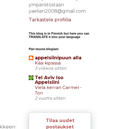
ympäristöstään
yaelian2008@gmail.com
Tarkastele profiilia
This blog is in Finnish but here you can
TRANSLATE it into your language
Pari muuta blogiani
appelsiinipuun alla
Käsi kipsissä
3 viikkoa sitten
Tel Aviv Iso
Appelsiini
Vielä kerran Carmel -
Tori
2 vuotta sitten
Tilaa uudet
ikkeen
postaukset