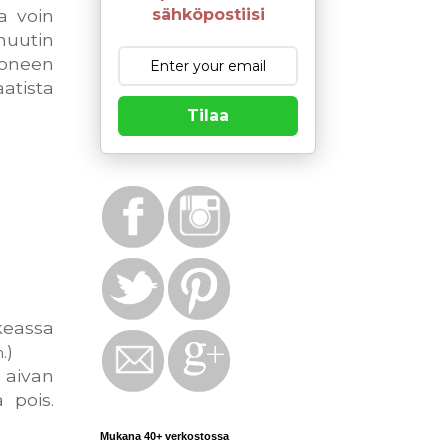
sähköpostiisi
a voin
muutin
moneen
atista
Tilaa
keassa
.)
n
 aivan
 pois.
Mukana 40+ verkostossa