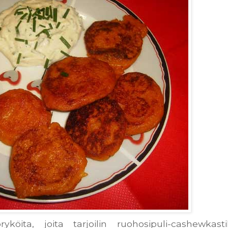
yköita, joita tarjoilin ruohosipuli-cashewkast