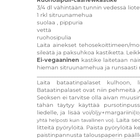
3/4 dl vähintään tunnin vedessä liot
1 rkl sitruunamehua
suolaa , pippuria
vettä
ruohosipulia
Laita ainekset tehosekoittimeen/mo
sileätä ja paksuhkoa kastiketta. Leik
Ei-vegaaninen
kastike laitetaan näin
hieman sitruunamehua ja runsaasti 
____________________________________
Laita bataatinpalaset kulhoon, l
Bataatinpalaset ovat niin pehmeitä ,
Seoksen ei tarvitse olla aivan muusim
tähän täytyy käyttää pursotinpussi
liedelle, ja lisää voi/öljy+margariini(
l
Laita se
yhtä helposti kuin tavallinen voi).
litteitä pyörylöitä. Paista pyörylöit
paistinpannusta talouspaperin päälll