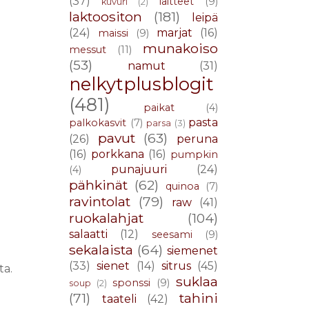
(37)
laitteet
(9)
kuvuri
(2)
laktoositon
(181)
leipä
(24)
marjat
(16)
maissi
(9)
munakoiso
messut
(11)
(53)
namut
(31)
nelkytplusblogit
(481)
paikat
(4)
pasta
palkokasvit
(7)
parsa
(3)
pavut
(63)
(26)
peruna
(16)
porkkana
(16)
pumpkin
punajuuri
(24)
(4)
pähkinät
(62)
quinoa
(7)
ravintolat
(79)
raw
(41)
ruokalahjat
(104)
salaatti
(12)
seesami
(9)
sekalaista
(64)
siemenet
(33)
sienet
(14)
sitrus
(45)
ta.
suklaa
sponssi
(9)
soup
(2)
(71)
tahini
taateli
(42)