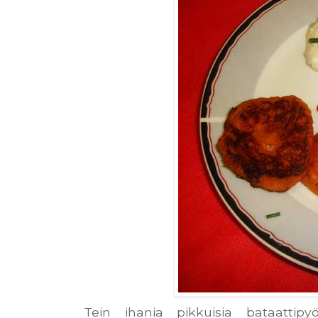
Tein ihania pikkuisia bataattipyör