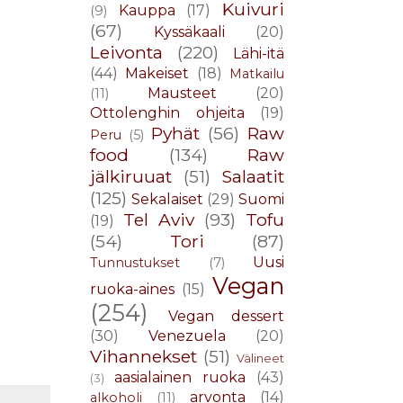
Kuivuri
Kauppa
(17)
(9)
(67)
Kyssäkaali
(20)
Leivonta
(220)
Lähi-itä
(44)
Makeiset
(18)
Matkailu
Mausteet
(20)
(11)
Ottolenghin ohjeita
(19)
Pyhät
(56)
Raw
Peru
(5)
food
(134)
Raw
jälkiruuat
(51)
Salaatit
(125)
Sekalaiset
(29)
Suomi
Tel Aviv
(93)
Tofu
(19)
(54)
Tori
(87)
Uusi
Tunnustukset
(7)
Vegan
ruoka-aines
(15)
(254)
Vegan dessert
(30)
Venezuela
(20)
Vihannekset
(51)
Välineet
aasialainen ruoka
(43)
(3)
arvonta
(14)
alkoholi
(11)