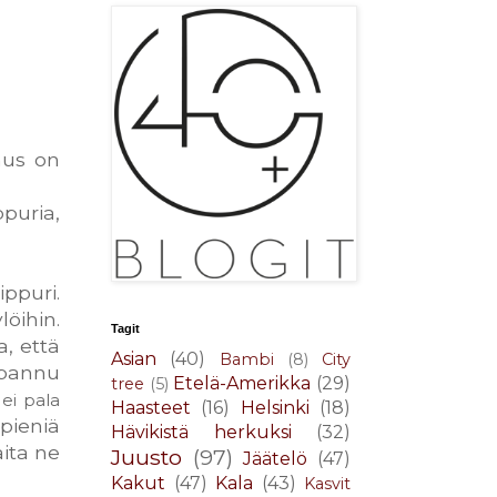
mus on
ppuria,
ppuri.
löihin.
Tagit
a, että
Asian
(40)
Bambi
(8)
City
npannu
Etelä-Amerikka
(29)
tree
(5)
ei pala
Haasteet
(16)
Helsinki
(18)
pieniä
Hävikistä herkuksi
(32)
aita ne
Juusto
(97)
Jäätelö
(47)
Kakut
(47)
Kala
(43)
Kasvit