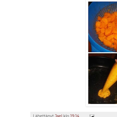
Lähettänyt
Jael
klo
19.14