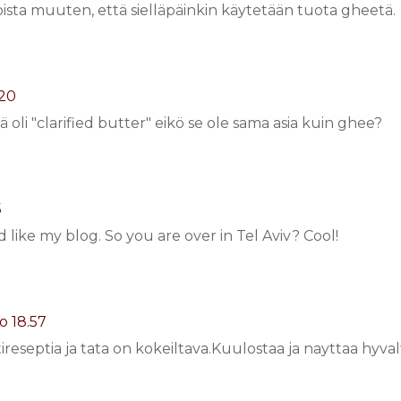
ntoista muuten, että sielläpäinkin käytetään tuota gheetä.
.20
ä oli "clarified butter" eikö se ole sama asia kuin ghee?
5
like my blog. So you are over in Tel Aviv? Cool!
o 18.57
ireseptia ja tata on kokeiltava.Kuulostaa ja nayttaa hyval