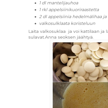
1 dl mantelijauhoa
1 rkl appelsiinikuoriraastetta
2 dl appelsiinia hedelmälihaa j
valkosulklaata koristeluun
Laita valkosuklaa ja voi kattilaan ja
sulavat.Anna seoksen jäähtyä.