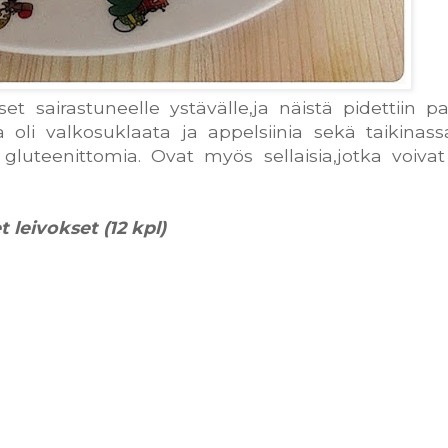
et sairastuneelle ystävälle,ja näistä pidettiin pa
ssa oli valkosuklaata ja appelsiinia sekä taikinas
luteenittomia. Ovat myös sellaisia,jotka voivat
t leivokset (12 kpl)