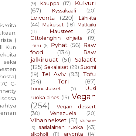
Kuivuri
Kauppa
(17)
(9)
(67)
Kyssäkaali
(20)
Leivonta
(220)
Lähi-itä
(44)
Makeiset
(18)
Matkailu
s.Yritä
Mausteet
(20)
(11)
ukaan.
Ottolenghin ohjeita
(19)
ista )
Pyhät
(56)
Raw
Peru
(5)
l. Kun
food
(134)
Raw
ekoita
jälkiruuat
(51)
Salaatit
i sekä
(125)
Sekalaiset
(29)
Suomi
inesten
Tel Aviv
(93)
Tofu
(19)
hosta)
(54)
Tori
(87)
170 C-
Uusi
Tunnustukset
(7)
nnetty
Vegan
ruoka-aines
(15)
isessa
(254)
äähtyä
Vegan dessert
hieman
(30)
Venezuela
(20)
Vihannekset
(51)
.
Välineet
aasialainen ruoka
(43)
(3)
arvonta
(14)
alkoholi
(11)