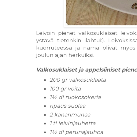
Leivoin pienet valkosuklaiset leivoks
ystävä tietenkin ilahtui:). Leivoksi
kuorruteessa ja nämä olivat myös g
joulun ajan herkuiksi.
Valkosuklaiset ja appelsiiniset piene
200 gr valkosuklaata
100 gr voita
1½ dl ruokosokeria
ripaus suolaa
2 kananmunaa
1 tl leivinjauhetta
1½ dl perunajauhoa