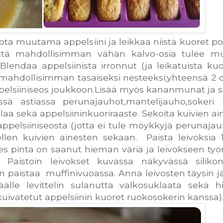
ota muutama appelsiini ja leikkaa niistä kuoret poi
että mahdollisimman vähän kalvo-osia tulee m
endaa appelsiinista irronnut (ja leikatuista kuor
mahdollisimman tasaiseksi nesteeksi;yhteensä 2 d
ppelsiiniseos joukkoon.Lisää myös kananmunat ja s
isessä astiassa perunajauhot,mantelijauho,soker
olaa sekä appelsiininkuoriraaste. Sekoita kuivien a
ppelsiiniseosta (jotta ei tule möykkyjä perunajau
llen kuivien ainesten sekaan. Paista leivoksia 
es pinta on saanut hieman väriä ja leivokseen työ
Paistoin leivokset kuvassa näkyvässä silikon
 paistaa muffinivuoassa. Anna leivosten täysin j
älle levittelin sulanutta valkosuklaata sekä 
kuivatetut appelsiinin kuoret ruokosokerin kanssa)