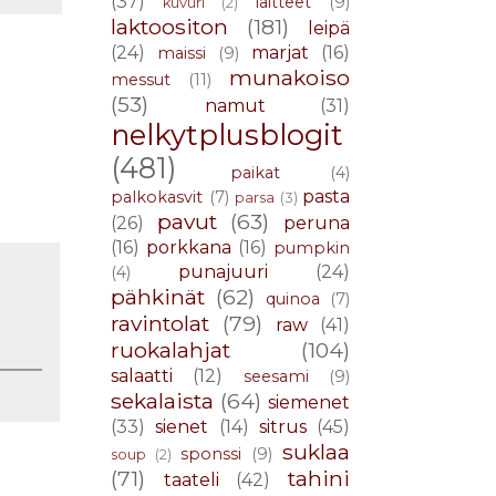
(37)
laitteet
(9)
kuvuri
(2)
laktoositon
(181)
leipä
(24)
marjat
(16)
maissi
(9)
munakoiso
messut
(11)
(53)
namut
(31)
nelkytplusblogit
(481)
paikat
(4)
pasta
palkokasvit
(7)
parsa
(3)
pavut
(63)
(26)
peruna
(16)
porkkana
(16)
pumpkin
punajuuri
(24)
(4)
pähkinät
(62)
quinoa
(7)
ravintolat
(79)
raw
(41)
ruokalahjat
(104)
salaatti
(12)
seesami
(9)
sekalaista
(64)
siemenet
(33)
sienet
(14)
sitrus
(45)
suklaa
sponssi
(9)
soup
(2)
(71)
tahini
taateli
(42)