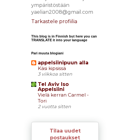
ympäristöstään
yaelian2008@gmail.com
Tarkastele profiilia
This blog is in Finnish but here you can
TRANSLATE it into your language
Pari muuta blogiani
appelsiinipuun alla
Käsi kipsissä
3 viikkoa sitten
Tel Aviv Iso
Appelsiini
Vielä kerran Carmel -
Tori
2 vuotta sitten
Tilaa uudet
postaukset