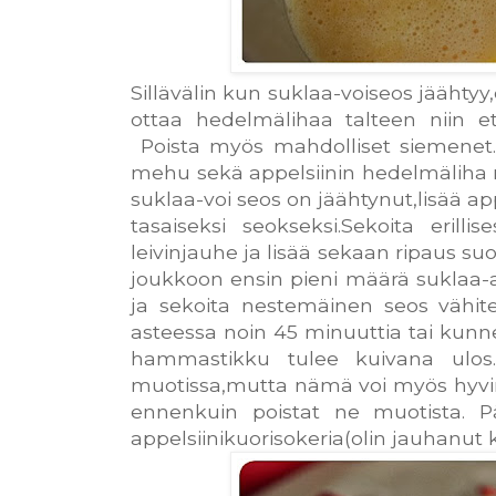
Sillävälin kun suklaa-voiseos jäähtyy,
ottaa hedelmälihaa talteen niin 
Poista myös mahdolliset siemenet.Bl
mehu sekä appelsiinin hedelmäliha 
suklaa-voi seos on jäähtynut,lisää a
tasaiseksi seokseksi.Sekoita erill
leivinjauhe ja lisää sekaan ripaus su
joukkoon ensin pieni määrä suklaa-a
ja sekoita nestemäinen seos vähite
asteessa noin 45 minuuttia tai kunn
hammastikku tulee kuivana ulos. 
muotissa,mutta nämä voi myös hyvin
ennenkuin poistat ne muotista. Pä
appelsiinikuorisokeria(olin jauhanut 