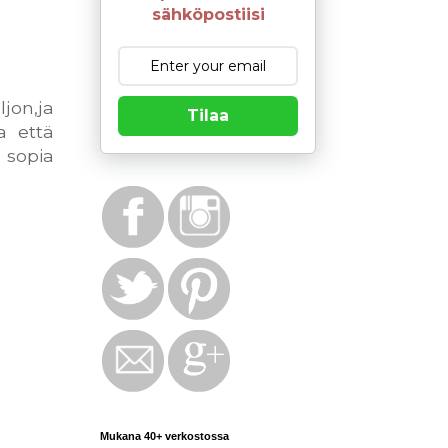
sähköpostiisi
ljon,ja
Tilaa
sa että
 sopia
Mukana 40+ verkostossa