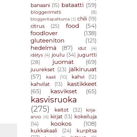
bataatti
(59)
banaani
(15)
bloggerimiitti
(8)
chili
(19)
bloggeritapahtuma
(3)
food
(54)
citrus
(25)
foodlover
(138)
gluteeniton
(121)
hedelmä
(87)
idut
(4)
joulu
(34)
jugurtti
idätys
(4)
juomat
(69)
(28)
jälkiruuat
juurekset
(23)
(57)
kahvi
(12)
kaali
(10)
kastikkeet
kahvilat
(13)
(65)
kasvikset
(65)
kasvisruoka
(275)
keitot
(32)
kirja-
kirjat
(13)
kokeiluja
arvio
(4)
kookos
(108)
(14)
kukkakaali
(24)
kurpitsa