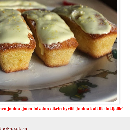
 joulua ,joten toivotan oikein hyvää Joulua kaikille lukijoille!
Ruoka
,
suklaa