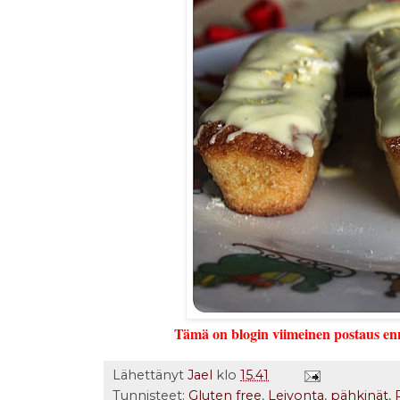
Tämä on blogin viimeinen postaus ennen
Lähettänyt
Jael
klo
15.41
Tunnisteet:
Gluten free
,
Leivonta
,
pähkinät
,